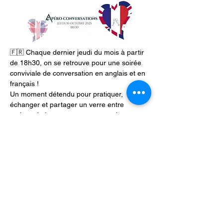
🇫🇷 Chaque dernier jeudi du mois à partir 
de 18h30, on se retrouve pour une soirée 
conviviale de conversation en anglais et en 
français !
Un moment détendu pour pratiquer, 
échanger et partager un verre entre 
curieux de langues et amoureux des mots.
🇬🇧 Every last Thursday of the month from 
6:30pm, join us for a relaxed evening of 
English–French conversation.
Practice, chat, laugh, and enjoy a glass in 
good company — no pressure, just good 
vibes and great people!