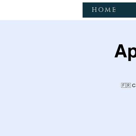
HOME
Ap
🇫🇷 C