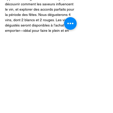
découvrir comment les saveurs influencent 
le vin, et explorer des accords parfaits pour 
la période des fêtes. Nous dégusterons 4 
vins, dont 2 blancs et 2 rouges. Les vins 
dégustés seront disponibles à l’achat à prix 
emporter—idéal pour faire le plein et en 
profiter pendant les fêtes.
Réservation obligatoire.
Prix du billet : 10 € par personne.
À votre santé et à de belles découvertes !
Partager cet événement