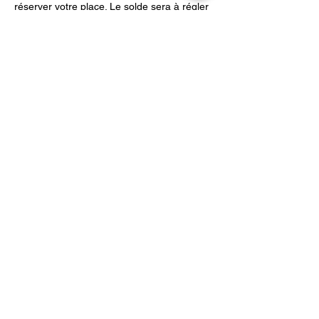
réserver votre place. Le solde sera à régler 
le jour même.***
Partager cet événement