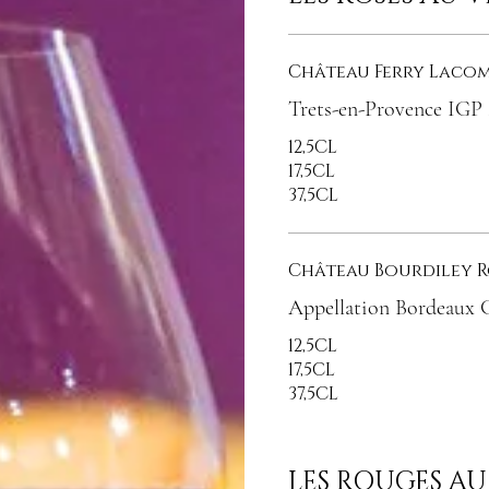
Château Ferry Lacom
Trets-en-Provence IGP
12,5CL
17,5CL
37,5CL
Château Bourdiley R
Appellation Bordeaux C
12,5CL
17,5CL
37,5CL
LES ROUGES AU