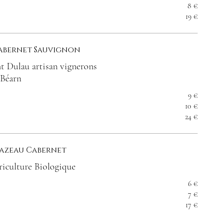
8 €
19 €
Cabernet Sauvignon
t Dulau artisan vignerons
 Béarn
9 €
10 €
24 €
azeau Cabernet
iculture Biologique
6 €
7 €
17 €