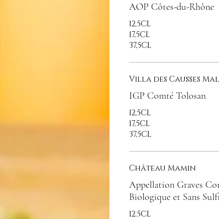
AOP Côtes-du-Rhône
12,5CL
17,5CL
37,5CL
Villa des Causses Ma
IGP Comté Tolosan
12,5CL
17,5CL
37,5CL
Château Mamin
Appellation Graves Co
Biologique et Sans Sulf
12,5CL