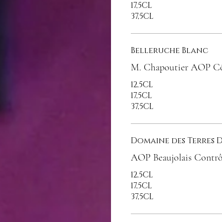
17,5CL
37,5CL
Belleruche Blanc
M. Chapoutier AOP C
12,5CL
17,5CL
37,5CL
AOP Beaujolais Contrô
12,5CL
17,5CL
37,5CL