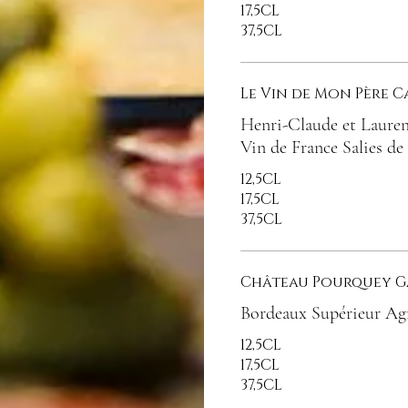
17,5CL
37,5CL
Le Vin de Mon Père 
Henri-Claude et Lauren
Vin de France Salies de
12,5CL
17,5CL
37,5CL
Château Pourquey G
Bordeaux Supérieur Agr
12,5CL
17,5CL
37,5CL