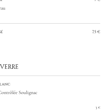
eau
sé
7,5 €
 VERRE
Blanc
Contrôlée Soulignac
3 €