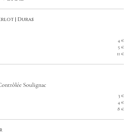
erlot | Duras
4 €
5 €
11 €
Contrôlée Soulignac
3 €
4 €
8 €
r