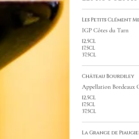
Les Petits Clément M
IGP Côtes du Tarn
12,5CL
17,5CL
37,5CL
Château Bourdiley
Appellation Bordeaux 
12,5CL
17,5CL
37,5CL
La Grange de Piaugie