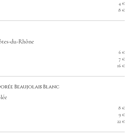
4 €
8 €
ôtes-du-Rhône
6 €
7 €
16 €
Domaine des Terres Dorée Beaujolais Blanc
lée
8 €
9 €
22 €