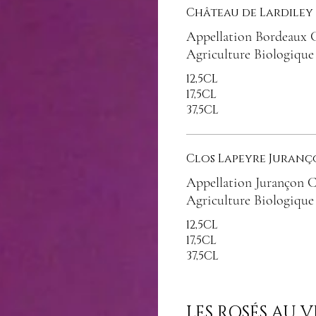
Château de Lardiley
Appellation Bordeaux C
Agriculture Biologique 
12,5CL
17,5CL
37,5CL
Clos Lapeyre Juranç
Appellation Jurançon 
Agriculture Biologique
12,5CL
17,5CL
37,5CL
LES ROSÉS AU 