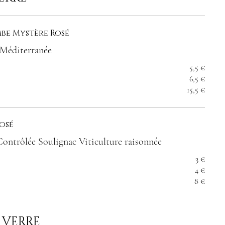
be Mystère Rosé
 Méditerranée
5,5 €
6,5 €
15,5 €
osé
ontrôlée Soulignac Viticulture raisonnée
3 €
4 €
8 €
 VERRE