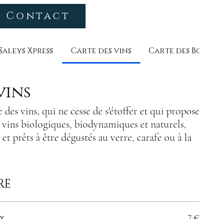
Contact
Saleys Xpress
Carte des vins
Carte des Boiss
vins
des vins, qui ne cesse de s'étoffer et qui propose
e vins biologiques, biodynamiques et naturels,
et prêts à être dégustés au verre, carafe ou à la
RE
x
7 €