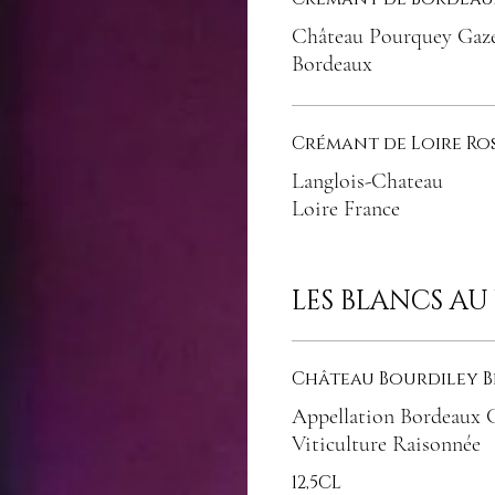
Château Pourquey Gaz
Bordeaux
Crémant de Loire Ro
Langlois-Chateau
Loire France
LES BLANCS AU
Château Bourdiley 
Appellation Bordeaux 
Viticulture Raisonnée
12,5CL