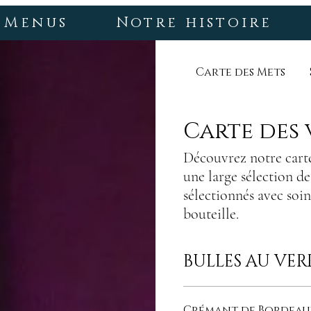
Menus
Notre histoire
Carte des Mets
Carte des 
Découvrez notre carte 
une large sélection d
sélectionnés avec soin 
bouteille.
BULLES AU VER
Crémant de Bordeau