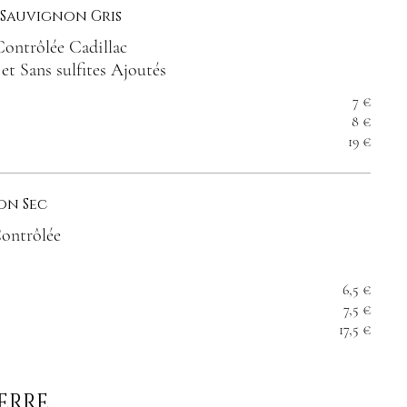
 Sauvignon Gris
ontrôlée Cadillac
et Sans sulfites Ajoutés
7 €
8 €
19 €
on Sec
Contrôlée
6,5 €
7,5 €
17,5 €
VERRE