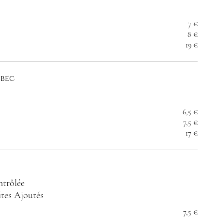
7 €
8 €
19 €
lbec
6,5 €
7,5 €
17 €
ntrôlée
ites Ajoutés
7,5 €