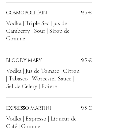
COSMOPOLITAIN
9,5 €
Vodka | Triple Sec | jus de
Camberry | Sour | Sirop de
Gomme
BLOODY MARY
9,5 €
Vodka | Jus de Tomate | Citron
| Tabasco | Worcester Sauce |
Sel de Celery | Poivre
EXPRESSO MARTINI
9,5 €
Vodka | Expresso | Liqueur de
Café | Gomme