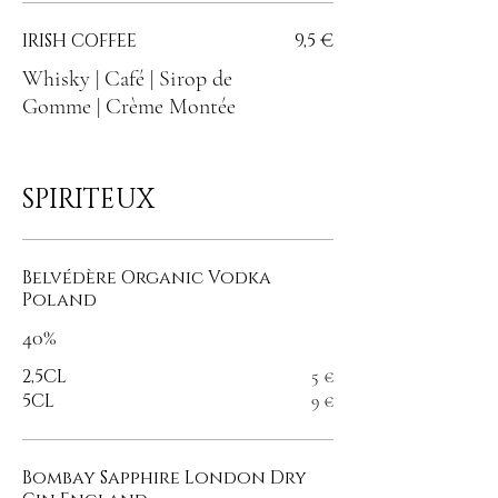
IRISH COFFEE
9,5 €
Whisky | Café | Sirop de
Gomme | Crème Montée
SPIRITEUX
Belvédère Organic Vodka
Poland
40%
2,5CL
5 €
5CL
9 €
Bombay Sapphire London Dry