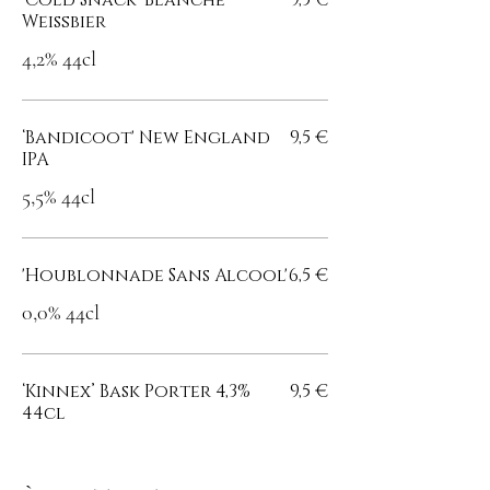
'Cold Snack' Blanche
9,5 €
Weißbier
4,2% 44cl
‘Bandicoot' New England
9,5 €
IPA
5,5% 44cl
'Houblonnade Sans Alcool'
6,5 €
0,0% 44cl
‘Kinnex’ Bask Porter 4,3%
9,5 €
44cl