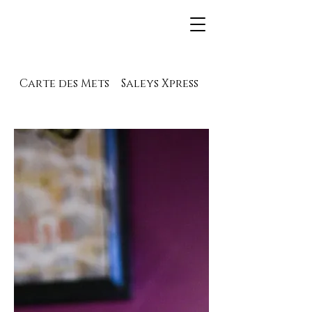
Carte des Mets
Saleys Xpress
Carte des vins