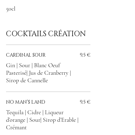
50cl
COCKTAILS CRÉATION
CARDINAL SOUR
9,5 €
Gin | Sour | Blanc Oeuf
Pasterisé| Jus de Cranberry |
Sirop de Cannelle
NO MAN’S LAND
9,5 €
Tequila | Cidre | Liqueur
d’orange | Sour| Sirop d’Erable |
Crémant